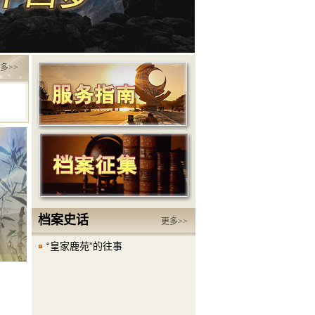
多>>
档案史话
更多>>
“皇家鹿苑”的往事