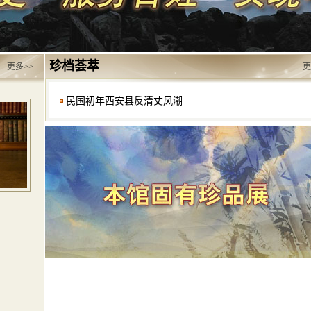
珍档荟萃
更多>>
更
民国初年西安县反清丈风潮